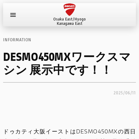
MYDUCATI
Osaka East/Hyogo
Kanagawa East
お問い合わせ
INFORMATION
新車
DESMO450MXワークスマ
ショールーム
シン 展示中です！！
サービス
2025/06/11
インフォメーション
ストア情報
お問い合わせ
ドゥカティ大阪イーストはDESMO450MXの西日